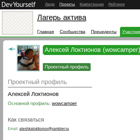
Люди
Проекты
Компетенции
Рейтинги
Лагерь актива
Главная
Сообщества
Прецеденты
Участни
Алексей Локтионов (wowcamper
Проектный профиль
Проектный профиль
Алексей Локтионов
Основной профиль:
wowcamper
Как связаться
Email:
aleshkaloktionov@rambler.ru