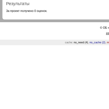
Результаты
За проект получено 0 оценок.
©
ОБ
in
cache:
no_need (4)
,
no_cache (2)
,
m